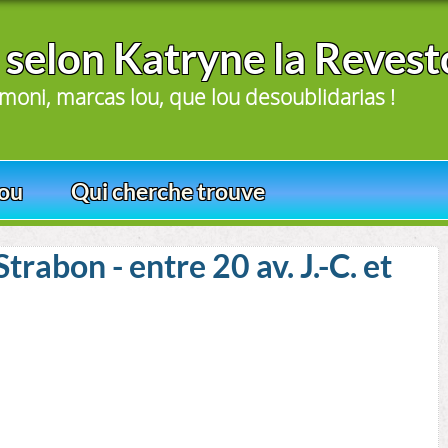
 selon Katryne la Revest
oni, marcas lou, que lou desoublidarias !
ou
Qui cherche trouve
rabon - entre 20 av. J.-C. et