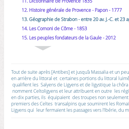
11. Dictionnaire de Provence 1835
12. Histoire générale de Provence - Papon - 1777
13. Géographie de Strabon - entre 20 av. J.-C. et 23 ap
14. Les Comoni de Côme - 1853
15. Les peuples fondateurs de la Gaule - 2012
Tout de suite après [Antibes] et jusqu’à Massalia et un pe
en arrière du littoral et certaines portions du littoral 
qualifient les Salyens de Ligyens et de ligystique la chôra
nomment Celto­ligyens et leur attribuent en outre les régi
en dix parties, ils équipaient des troupes non seulement d
premiers des Celtes transalpins que soumirent les Romai
Ligyens qui leur fermaient les passages vers l’Ibérie, du mo