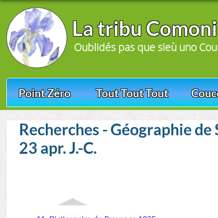
La tribu Comoni
Oublidés pas que sieù uno Coum
Point Zéro
Tout Tout Tout
Couc
Recherches - Géographie de St
23 apr. J.-C.