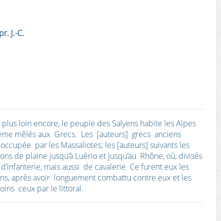
r. J.-C.
u plus loin encore, le peuple des Salyens habite les Alpes
lui­même mêlés aux Grecs. Les [auteurs] grecs anciens
 occupée par les Massaliotes; les [auteurs] suivants les
ons de plaine jusqu’à Luério et jusqu’au Rhône, où, divisés
’infanterie, mais aussi de cavalerie. Ce furent eux les
ns, après avoir longuement combattu contre eux et les
ins ceux par le littoral.