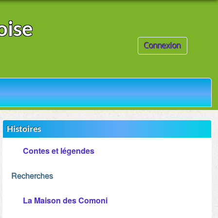
oise
Connexion
Histoires
Contes et légendes
Recherches
La Maison des Comoni